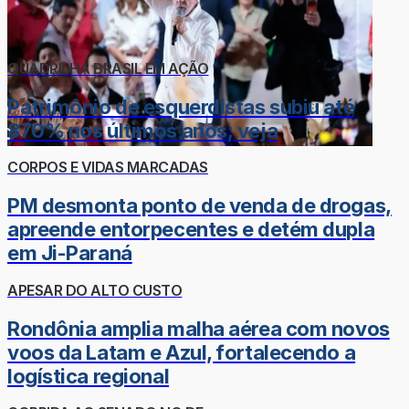
QUADRILHA BRASIL EM AÇÃO
Patrimônio de esquerdistas subiu até
870% nos últimos anos; veja
CORPOS E VIDAS MARCADAS
PM desmonta ponto de venda de drogas,
apreende entorpecentes e detém dupla
em Ji-Paraná
APESAR DO ALTO CUSTO
Rondônia amplia malha aérea com novos
voos da Latam e Azul, fortalecendo a
logística regional