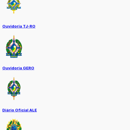
Ouvidoria TJ-RO
Ouvidoria GERO
Diário Oficial ALE