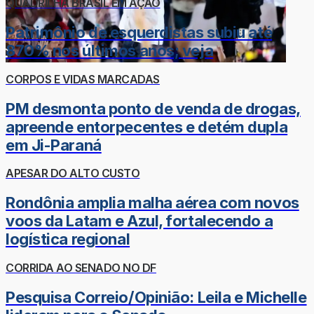
QUADRILHA BRASIL EM AÇÃO
Patrimônio de esquerdistas subiu até
870% nos últimos anos; veja
CORPOS E VIDAS MARCADAS
PM desmonta ponto de venda de drogas,
apreende entorpecentes e detém dupla
em Ji-Paraná
APESAR DO ALTO CUSTO
Rondônia amplia malha aérea com novos
voos da Latam e Azul, fortalecendo a
logística regional
CORRIDA AO SENADO NO DF
Pesquisa Correio/Opinião: Leila e Michelle