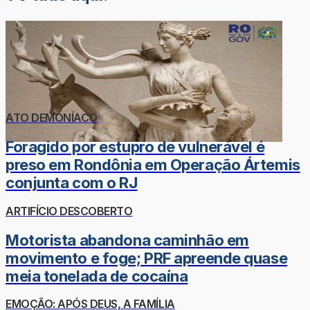
ATO DEMONÍACO
Foragido por estupro de vulnerável é
preso em Rondônia em Operação Ártemis
conjunta com o RJ
ARTIFÍCIO DESCOBERTO
Motorista abandona caminhão em
movimento e foge; PRF apreende quase
meia tonelada de cocaína
EMOÇÃO: APÓS DEUS, A FAMÍLIA