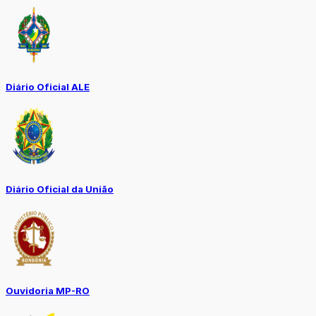
Diário Oficial ALE
Diário Oficial da União
Ouvidoria MP-RO