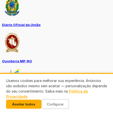
Diário Oficial da União
Ouvidoria MP-RO
Usamos cookies para melhorar sua experiência. Anúncios
são exibidos mesmo sem aceitar — personalização depende
do seu consentimento. Saiba mais na
Política de
Privacidade
.
Diário Oficial Municípios
Aceitar todos
Configurar