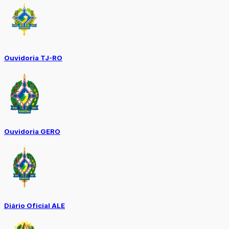
Ouvidoria TJ-RO
Ouvidoria GERO
Diário Oficial ALE