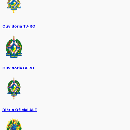
Ouvidoria TJ-RO
Ouvidoria GERO
Diário Oficial ALE