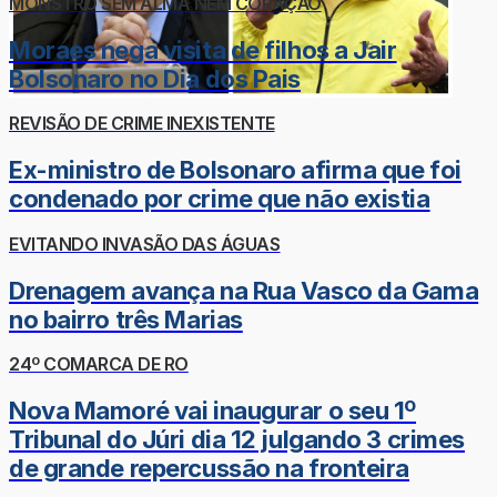
MONSTRO SEM ALMA NEM CORAÇÃO
Moraes nega visita de filhos a Jair
Bolsonaro no Dia dos Pais
REVISÃO DE CRIME INEXISTENTE
Ex-ministro de Bolsonaro afirma que foi
condenado por crime que não existia
EVITANDO INVASÃO DAS ÁGUAS
Drenagem avança na Rua Vasco da Gama
no bairro três Marias
24º COMARCA DE RO
Nova Mamoré vai inaugurar o seu 1º
Tribunal do Júri dia 12 julgando 3 crimes
de grande repercussão na fronteira