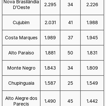
Nova Brasilândia
2.295
34
2.226
D’Oeste
Cujubim
2.031
41
1.988
Costa Marques
1.989
37
1.945
Alto Paraíso
1.881
50
1.831
Monte Negro
1.843
34
1.809
Chupinguaia
1.587
25
1.549
Alto Alegre dos
1.490
45
1.442
Parecis