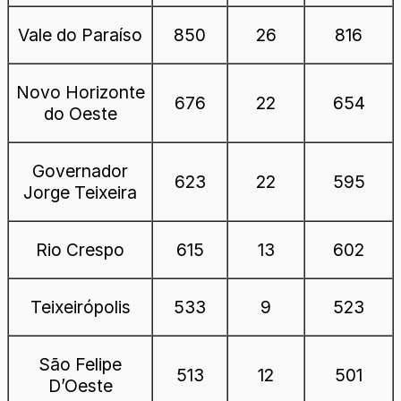
Vale do Paraíso
850
26
816
Novo Horizonte
676
22
654
do Oeste
Governador
623
22
595
Jorge Teixeira
Rio Crespo
615
13
602
Teixeirópolis
533
9
523
São Felipe
513
12
501
D’Oeste