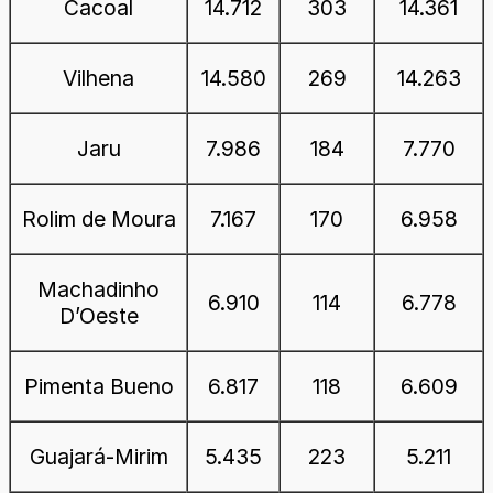
Cacoal
14.712
303
14.361
Vilhena
14.580
269
14.263
Jaru
7.986
184
7.770
Rolim de Moura
7.167
170
6.958
Machadinho
6.910
114
6.778
D’Oeste
Pimenta Bueno
6.817
118
6.609
Guajará-Mirim
5.435
223
5.211