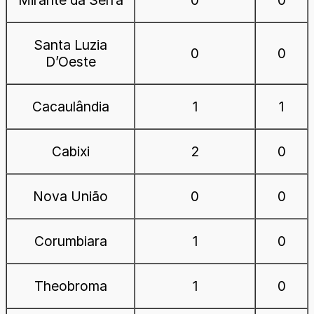
Santa Luzia
0
0
D’Oeste
Cacaulândia
1
1
Cabixi
2
0
Nova União
0
0
Corumbiara
1
0
Theobroma
1
0