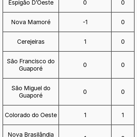
Espigão D’Oeste
0
0
Nova Mamoré
-1
0
Cerejeiras
1
0
São Francisco do
0
0
Guaporé
São Miguel do
0
0
Guaporé
Colorado do Oeste
1
1
Nova Brasilândia