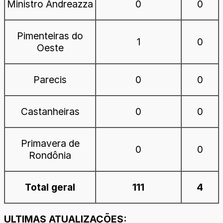
Ministro Andreazza
0
0
Pimenteiras do
1
0
Oeste
Parecis
0
0
Castanheiras
0
0
Primavera de
0
0
Rondônia
Total geral
111
4
ULTIMAS ATUALIZAÇÕES: