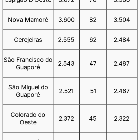
Nova Mamoré
3.600
82
3.504
Cerejeiras
2.555
62
2.484
São Francisco do
2.543
47
2.487
Guaporé
São Miguel do
2.521
51
2.467
Guaporé
Colorado do
2.372
45
2.322
Oeste