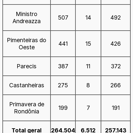
Ministro
507
14
492
Andreazza
Pimenteiras do
441
15
426
Oeste
Parecis
387
11
372
Castanheiras
275
8
266
Primavera de
199
7
191
Rondônia
Total geral
264.504
6.512
257.143