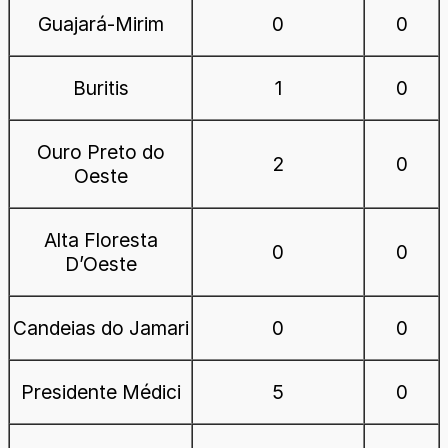
Guajará-Mirim
0
0
Buritis
1
0
Ouro Preto do
2
0
Oeste
Alta Floresta
0
0
D’Oeste
Candeias do Jamari
0
0
Presidente Médici
5
0