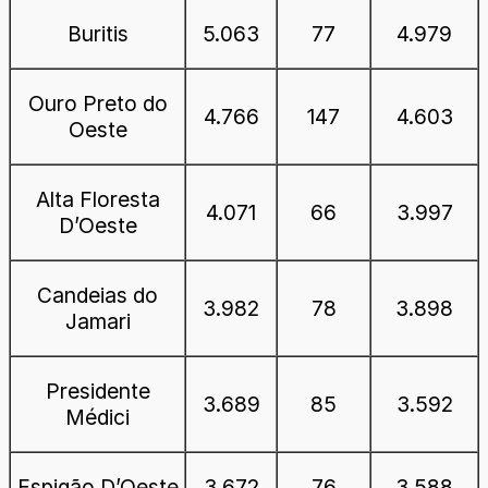
Buritis
5.063
77
4.979
Ouro Preto do
4.766
147
4.603
Oeste
Alta Floresta
4.071
66
3.997
D’Oeste
Candeias do
3.982
78
3.898
Jamari
Presidente
3.689
85
3.592
Médici
Espigão D’Oeste
3.672
76
3.588