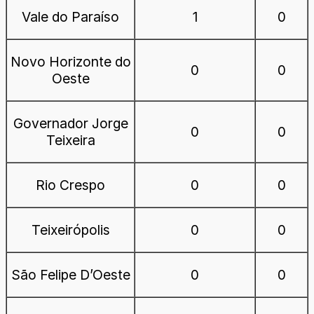
Vale do Paraíso
1
0
Novo Horizonte do
0
0
Oeste
Governador Jorge
0
0
Teixeira
Rio Crespo
0
0
Teixeirópolis
0
0
São Felipe D’Oeste
0
0