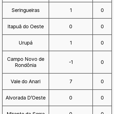
Seringueiras
1
0
Itapuã do Oeste
0
0
Urupá
1
0
Campo Novo de
-1
0
Rondônia
Vale do Anari
7
0
Alvorada D’Oeste
0
0
Mirante da Serra
0
0