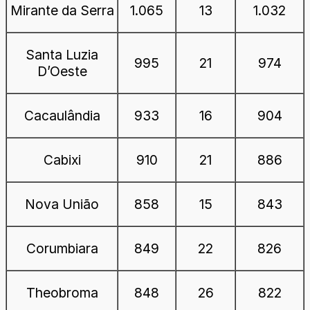
Mirante da Serra
1.065
13
1.032
Santa Luzia
995
21
974
D’Oeste
Cacaulândia
933
16
904
Cabixi
910
21
886
Nova União
858
15
843
Corumbiara
849
22
826
Theobroma
848
26
822