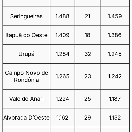
Seringueiras
1.488
21
1.459
Itapuã do Oeste
1.409
18
1.386
Urupá
1.284
32
1.245
Campo Novo de
1.265
23
1.242
Rondônia
Vale do Anari
1.224
25
1.187
Alvorada D’Oeste
1.162
29
1.132