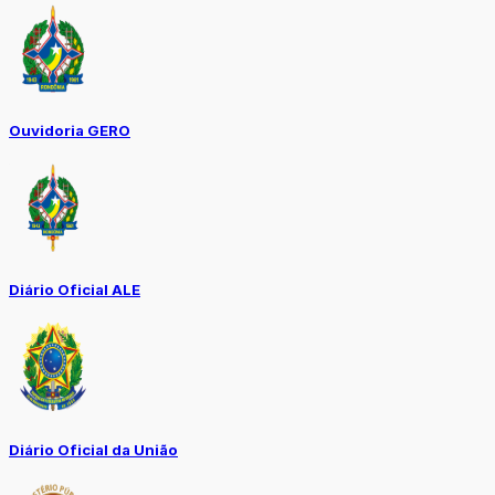
Ouvidoria GERO
Diário Oficial ALE
Diário Oficial da União