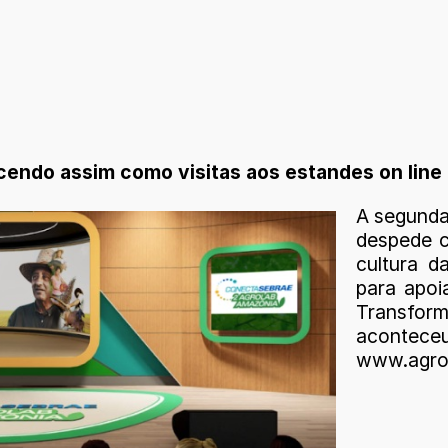
endo assim como visitas aos estandes on line
A segunda
despede c
cultura da
para apoi
Transfor
aconteceu
www.agro