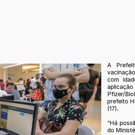
A Prefei
vacinação
com idad
aplicação
Pfizer/B
prefeito H
(17).
“Há possib
do Minist