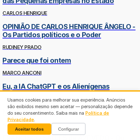
das Pequenas Empresas no Estado
CARLOS HENRIQUE
OPINIÃO DE CARLOS HENRIQUE ÂNGELO -
Os Partidos políticos e o Poder
RUDINEY PRADO
Parece que foi ontem
MARCO ANCONI
Eu, a IA ChatGPT e os Alienígenas
GEOVANI BERNO
Usamos cookies para melhorar sua experiência. Anúncios
são exibidos mesmo sem aceitar — personalização depende
Morreram JÔ SOARES
do seu consentimento. Saiba mais na
Política de
Privacidade
.
ASSIS CANUTO
Aceitar todos
Configurar
FRANCISCO SALLES de AZEVEDO - Ou