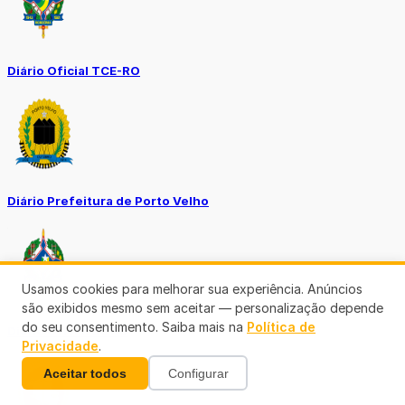
Diário Oficial TCE-RO
Diário Prefeitura de Porto Velho
Usamos cookies para melhorar sua experiência. Anúncios
são exibidos mesmo sem aceitar — personalização depende
do seu consentimento. Saiba mais na
Política de
Diário Oficial de RO
Privacidade
.
Aceitar todos
Configurar