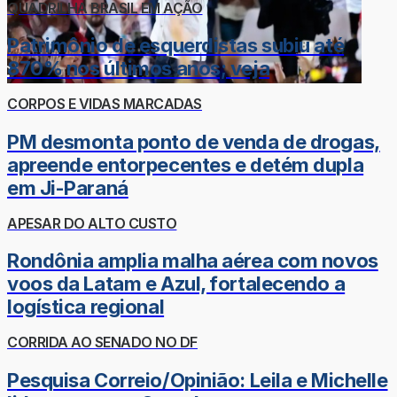
QUADRILHA BRASIL EM AÇÃO
Patrimônio de esquerdistas subiu até
870% nos últimos anos; veja
CORPOS E VIDAS MARCADAS
PM desmonta ponto de venda de drogas,
apreende entorpecentes e detém dupla
em Ji-Paraná
APESAR DO ALTO CUSTO
Rondônia amplia malha aérea com novos
voos da Latam e Azul, fortalecendo a
logística regional
CORRIDA AO SENADO NO DF
Pesquisa Correio/Opinião: Leila e Michelle