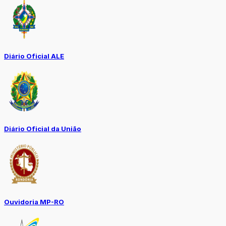
Diário Oficial ALE
Diário Oficial da União
Ouvidoria MP-RO