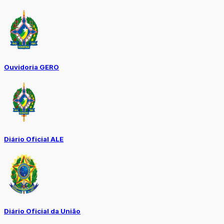
Ouvidoria GERO
Diário Oficial ALE
Diário Oficial da União