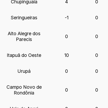
Chupinguaia
4
0
Seringueiras
-1
0
Alto Alegre dos
0
0
Parecis
Itapuã do Oeste
10
0
Urupá
0
0
Campo Novo de
0
0
Rondônia