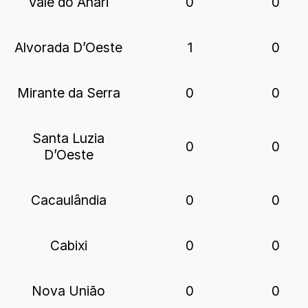
Vale do Anari
0
0
Alvorada D’Oeste
1
0
Mirante da Serra
0
0
Santa Luzia
0
0
D’Oeste
Cacaulândia
0
0
Cabixi
0
0
Nova União
0
0