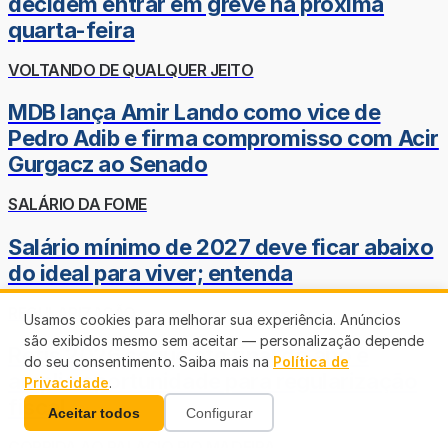
decidem entrar em greve na próxima
quarta-feira
VOLTANDO DE QUALQUER JEITO
MDB lança Amir Lando como vice de
Pedro Adib e firma compromisso com Acir
Gurgacz ao Senado
SALÁRIO DA FOME
Salário mínimo de 2027 deve ficar abaixo
do ideal para viver; entenda
REGULARIZAÇÃO
Usamos cookies para melhorar sua experiência. Anúncios
são exibidos mesmo sem aceitar — personalização depende
Refis 2026 segue até final do ano e
do seu consentimento. Saiba mais na
Política de
amplia oportunidade para regularização
Privacidade
.
fiscal
Aceitar todos
Configurar
CORRIDA AO PALÁCIO RIO MADEIRA