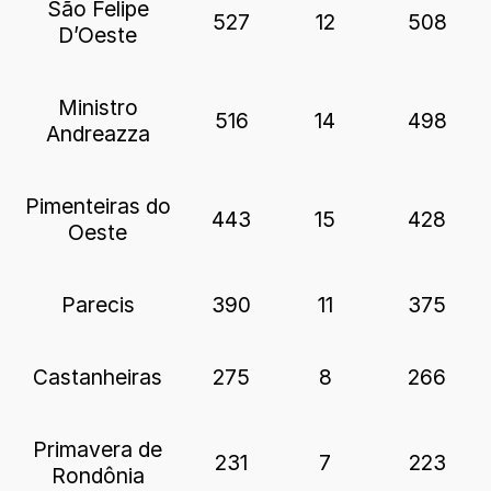
São Felipe
527
12
508
D’Oeste
Ministro
516
14
498
Andreazza
Pimenteiras do
443
15
428
Oeste
Parecis
390
11
375
Castanheiras
275
8
266
Primavera de
231
7
223
Rondônia