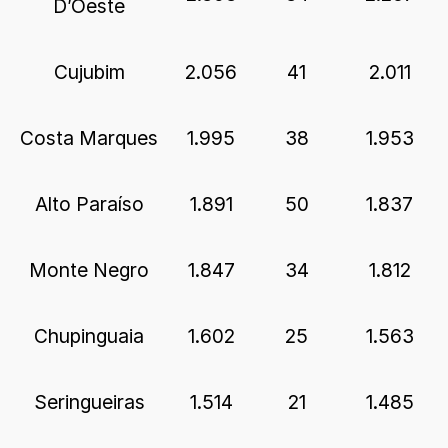
D’Oeste
Cujubim
2.056
41
2.011
Costa Marques
1.995
38
1.953
Alto Paraíso
1.891
50
1.837
Monte Negro
1.847
34
1.812
Chupinguaia
1.602
25
1.563
Seringueiras
1.514
21
1.485