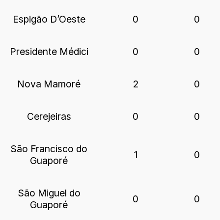
Espigão D’Oeste
0
0
Presidente Médici
0
0
Nova Mamoré
2
0
Cerejeiras
0
0
São Francisco do
1
0
Guaporé
São Miguel do
0
0
Guaporé