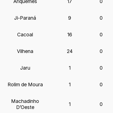
Ariquemes
17
0
Ji-Paraná
9
0
Cacoal
16
0
Vilhena
24
0
Jaru
1
0
Rolim de Moura
1
0
Machadinho
1
0
D’Oeste