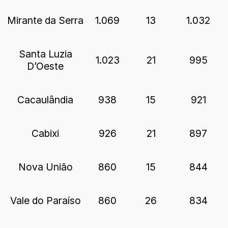
Mirante da Serra
1.069
13
1.032
Santa Luzia
1.023
21
995
D’Oeste
Cacaulândia
938
15
921
Cabixi
926
21
897
Nova União
860
15
844
Vale do Paraíso
860
26
834