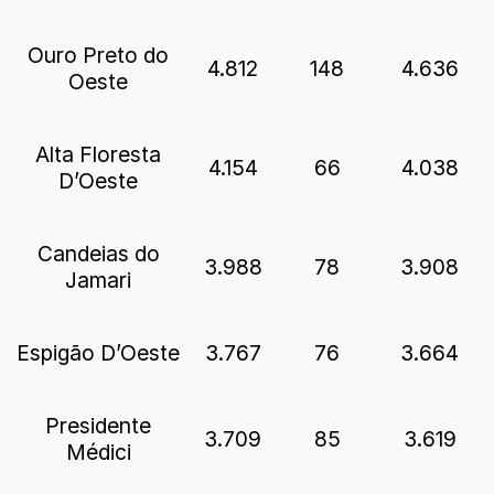
Ouro Preto do
4.812
148
4.636
Oeste
Alta Floresta
4.154
66
4.038
D’Oeste
Candeias do
3.988
78
3.908
Jamari
Espigão D’Oeste
3.767
76
3.664
Presidente
3.709
85
3.619
Médici