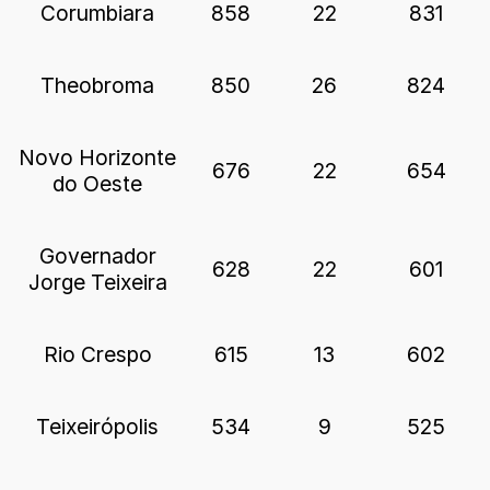
Corumbiara
858
22
831
Theobroma
850
26
824
Novo Horizonte
676
22
654
do Oeste
Governador
628
22
601
Jorge Teixeira
Rio Crespo
615
13
602
Teixeirópolis
534
9
525