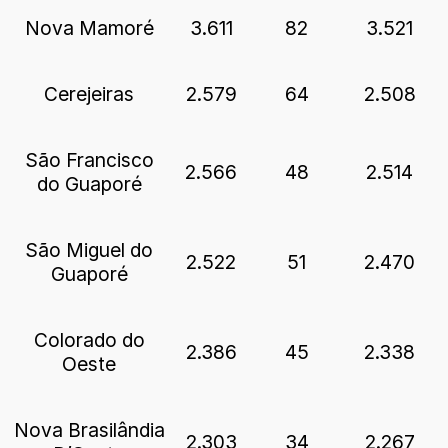
Nova Mamoré
3.611
82
3.521
Cerejeiras
2.579
64
2.508
São Francisco
2.566
48
2.514
do Guaporé
São Miguel do
2.522
51
2.470
Guaporé
Colorado do
2.386
45
2.338
Oeste
Nova Brasilândia
2.303
34
2.267