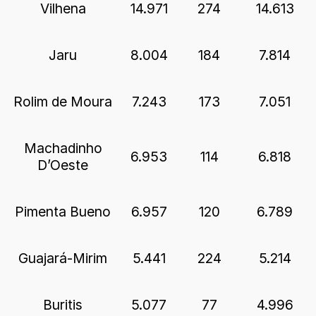
Vilhena
14.971
274
14.613
Jaru
8.004
184
7.814
Rolim de Moura
7.243
173
7.051
Machadinho
6.953
114
6.818
D’Oeste
Pimenta Bueno
6.957
120
6.789
Guajará-Mirim
5.441
224
5.214
Buritis
5.077
77
4.996