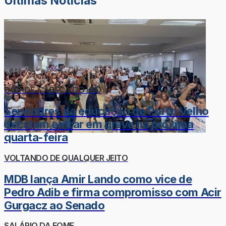
Últimas Notícias
DOR-DE-CABEÇA DO LÉO
Servidores da educação de Porto Velho
decidem entrar em greve na próxima
quarta-feira
VOLTANDO DE QUALQUER JEITO
MDB lança Amir Lando como vice de
Pedro Adib e firma compromisso com Acir
Gurgacz ao Senado
SALÁRIO DA FOME