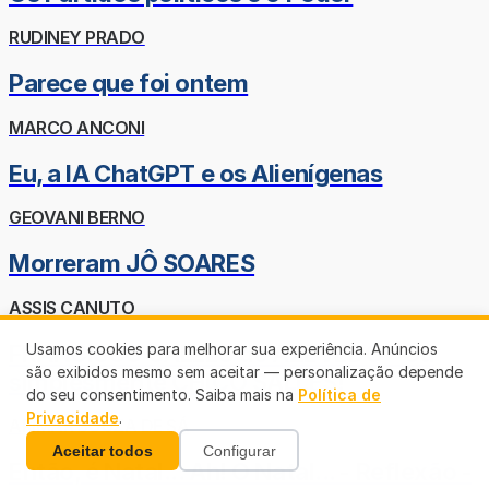
RUDINEY PRADO
Parece que foi ontem
MARCO ANCONI
Eu, a IA ChatGPT e os Alienígenas
GEOVANI BERNO
Morreram JÔ SOARES
ASSIS CANUTO
FRANCISCO SALLES de AZEVEDO - Ou
Usamos cookies para melhorar sua experiência. Anúncios
são exibidos mesmo sem aceitar — personalização depende
simplesmente CHICO SALLES!
do seu consentimento. Saiba mais na
Política de
Privacidade
.
ARIMAR SOUZA DE SÁ
Aceitar todos
Configurar
Então, é Natal... Ah! O Natal... - Reflexão -