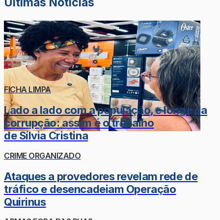
Últimas Notícias
FICHA LIMPA
Lado a lado com a população, e longe da
corrupção: assim é o trabalho
de Sílvia Cristina
CRIME ORGANIZADO
Ataques a provedores revelam rede de
tráfico e desencadeiam Operação
Quirinus