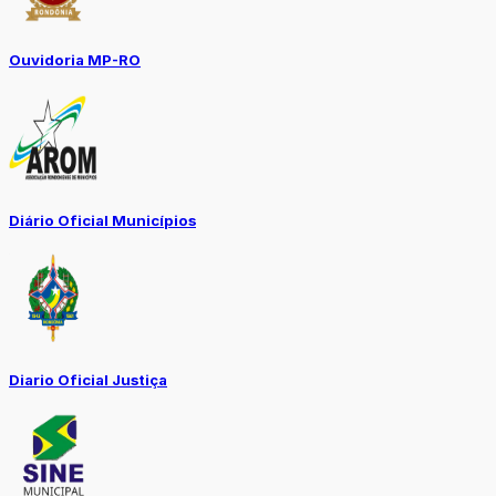
Ouvidoria MP-RO
Diário Oficial Municípios
Diario Oficial Justiça