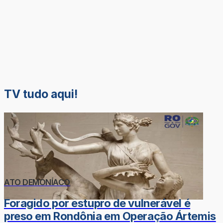
TV tudo aqui!
ATO DEMONÍACO
Foragido por estupro de vulnerável é
preso em Rondônia em Operação Ártemis