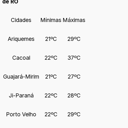
de RO
Cidades
Mínimas
Máximas
Ariquemes
21ºC
29ºC
Cacoal
22ºC
37ºC
Guajará-Mirim
21ºC
27ºC
Ji-Paraná
22ºC
28ºC
Porto Velho
22ºC
29ºC