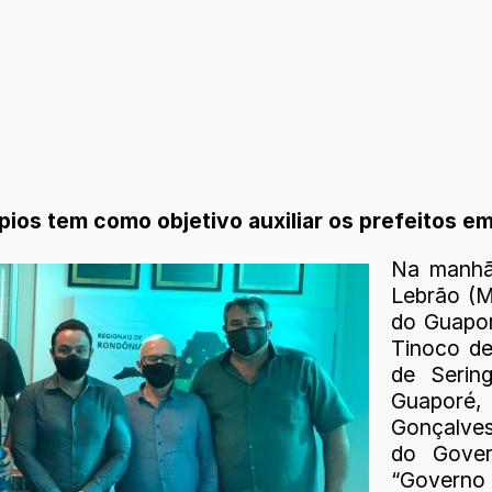
os tem como objetivo auxiliar os prefeitos em
Na manhã 
Lebrão (M
do Guapo
Tinoco d
de Serin
Guaporé,
Gonçalves
do Gover
“Governo 