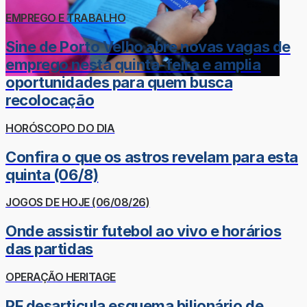
EMPREGO E TRABALHO
Sine de Porto Velho abre novas vagas de
emprego nesta quinta-feira e amplia
oportunidades para quem busca
recolocação
HORÓSCOPO DO DIA
Confira o que os astros revelam para esta
quinta (06/8)
JOGOS DE HOJE (06/08/26)
Onde assistir futebol ao vivo e horários
das partidas
OPERAÇÃO HERITAGE
PF desarticula esquema bilionário de