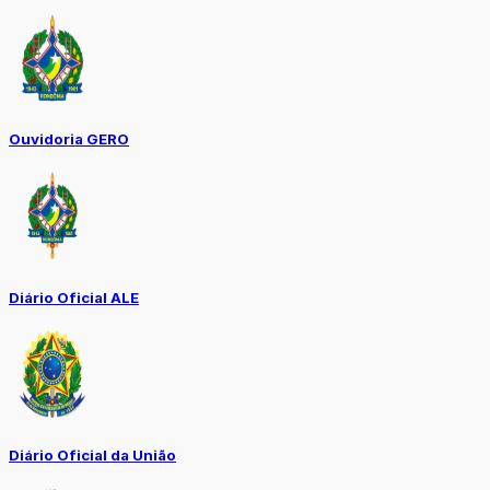
Ouvidoria GERO
Diário Oficial ALE
Diário Oficial da União