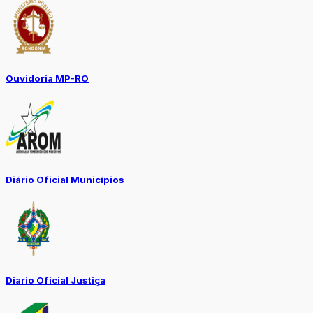
Ouvidoria MP-RO
Diário Oficial Municípios
Diario Oficial Justiça