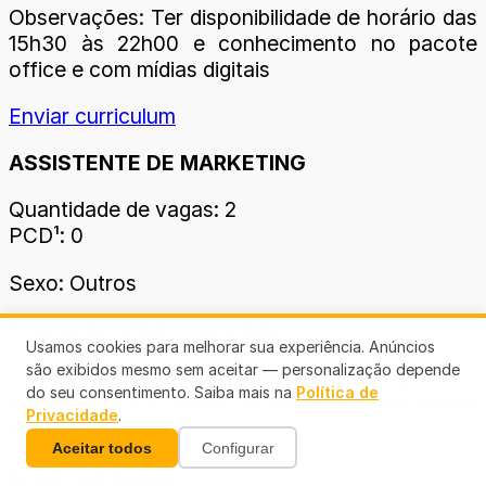
Observações: Ter disponibilidade de horário das
15h30 às 22h00 e conhecimento no pacote
office e com mídias digitais
Enviar curriculum
ASSISTENTE DE MARKETING
Quantidade de vagas: 2
PCD¹: 0
Sexo: Outros
Formação: Médio Completo
Usamos cookies para melhorar sua experiência. Anúncios
são exibidos mesmo sem aceitar — personalização depende
Observações: Vaga destinada para primeiro
do seu consentimento. Saiba mais na
Política de
emprego e que tenha conhecimento em mídias
Privacidade
.
sociais.
Aceitar todos
Configurar
Enviar curriculum