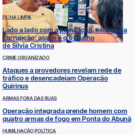
FICHA LIMPA
Lado a lado com a população, e longe da
corrupção: assim é o trabalho
de Sílvia Cristina
CRIME ORGANIZADO
Ataques a provedores revelam rede de
tráfico e desencadeiam Operação
Quirinus
ARMAS FORA DAS RUAS
Operação integrada prende homem com
quatro armas de fogo em Ponta do Abunã
HUMILHAÇÃO POLÍTICA