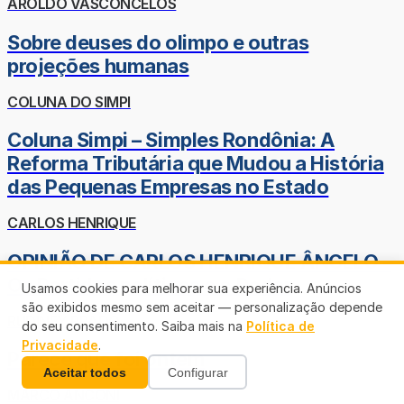
AROLDO VASCONCELOS
Sobre deuses do olimpo e outras
projeções humanas
COLUNA DO SIMPI
Coluna Simpi – Simples Rondônia: A
Reforma Tributária que Mudou a História
das Pequenas Empresas no Estado
CARLOS HENRIQUE
OPINIÃO DE CARLOS HENRIQUE ÂNGELO -
Os Partidos políticos e o Poder
Usamos cookies para melhorar sua experiência. Anúncios
são exibidos mesmo sem aceitar — personalização depende
RUDINEY PRADO
do seu consentimento. Saiba mais na
Política de
Privacidade
.
Parece que foi ontem
Aceitar todos
Configurar
MARCO ANCONI