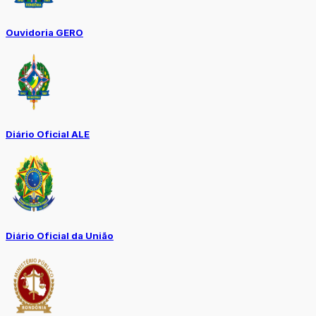
Ouvidoria GERO
Diário Oficial ALE
Diário Oficial da União