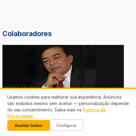
Colaboradores
OSMAR SILVA
Usamos cookies para melhorar sua experiência. Anúncios
OS OTÁRIOS
são exibidos mesmo sem aceitar — personalização depende
do seu consentimento. Saiba mais na
Política de
VALDEMIR CALDAS
Privacidade
.
Uma batata quente chamada IPTU
Aceitar todos
Configurar