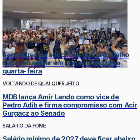
DOR-DE-CABEÇA DO LÉO
Servidores da educação de Porto Velho
decidem entrar em greve na próxima
quarta-feira
VOLTANDO DE QUALQUER JEITO
MDB lança Amir Lando como vice de
Pedro Adib e firma compromisso com Acir
Gurgacz ao Senado
SALÁRIO DA FOME
Salário mínimo de 2027 deve ficar abaixo