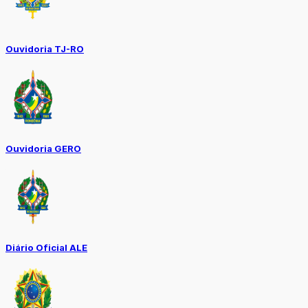
Ouvidoria TJ-RO
Ouvidoria GERO
Diário Oficial ALE