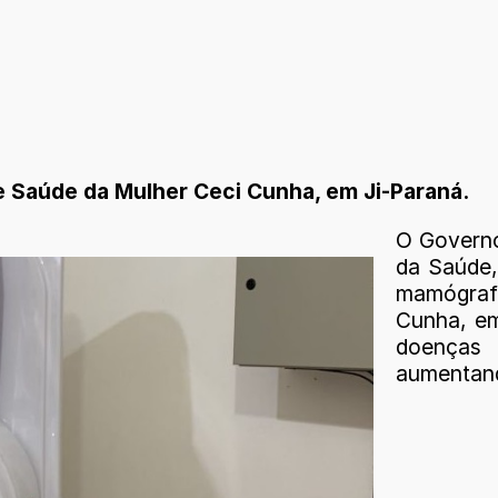
e Saúde da Mulher Ceci Cunha, em Ji-Paraná.
O Governo
da Saúde,
mamógrafo
Cunha, em
doenças 
aumentand