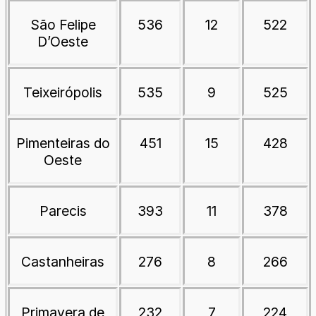
São Felipe
536
12
522
D’Oeste
Teixeirópolis
535
9
525
Pimenteiras do
451
15
428
Oeste
Parecis
393
11
378
Castanheiras
276
8
266
Primavera de
232
7
224