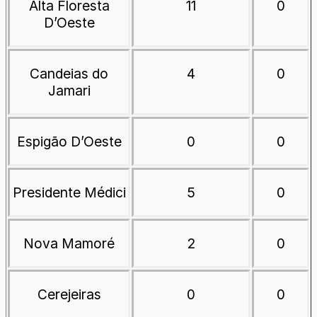
Alta Floresta
11
0
D’Oeste
Candeias do
4
0
Jamari
Espigão D’Oeste
0
0
Presidente Médici
5
0
Nova Mamoré
2
0
Cerejeiras
0
0