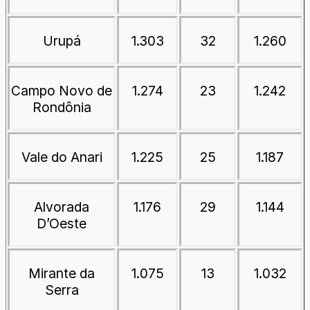
Urupá
1.303
32
1.260
Campo Novo de
1.274
23
1.242
Rondônia
Vale do Anari
1.225
25
1.187
Alvorada
1.176
29
1.144
D’Oeste
Mirante da
1.075
13
1.032
Serra