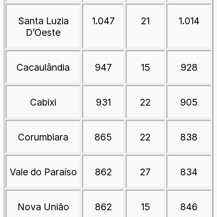
Santa Luzia
1.047
21
1.014
D’Oeste
Cacaulândia
947
15
928
Cabixi
931
22
905
Corumbiara
865
22
838
Vale do Paraíso
862
27
834
Nova União
862
15
846