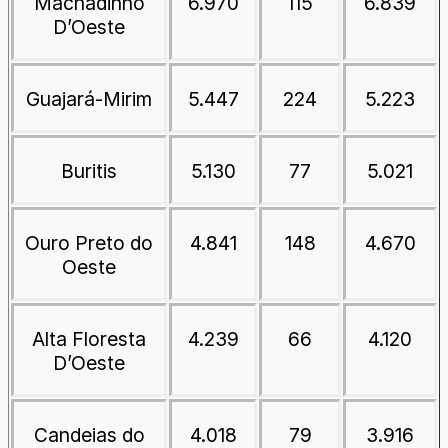
Machadinho
6.970
115
6.839
D’Oeste
Guajará-Mirim
5.447
224
5.223
Buritis
5.130
77
5.021
Ouro Preto do
4.841
148
4.670
Oeste
Alta Floresta
4.239
66
4.120
D’Oeste
Candeias do
4.018
79
3.916