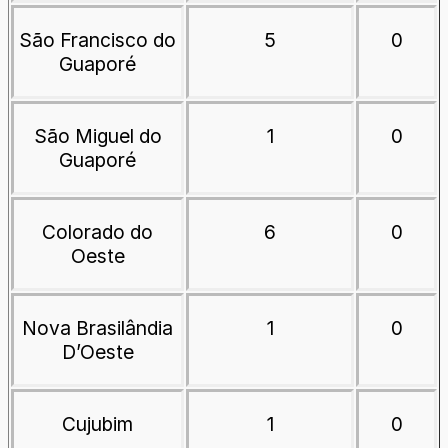
São Francisco do
5
0
Guaporé
São Miguel do
1
0
Guaporé
Colorado do
6
0
Oeste
Nova Brasilândia
1
0
D’Oeste
Cujubim
1
0