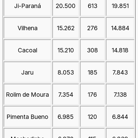
Ji-Paraná
20.500
613
19.851
Vilhena
15.262
276
14.884
Cacoal
15.210
308
14.818
Jaru
8.053
185
7.843
Rolim de Moura
7.354
176
7.138
Pimenta Bueno
6.985
120
6.844