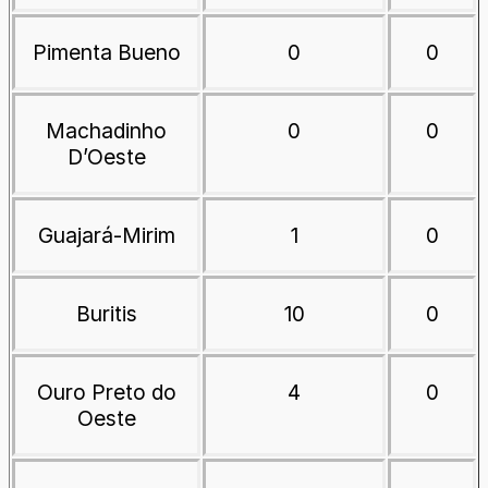
Pimenta Bueno
0
0
Machadinho
0
0
D’Oeste
Guajará-Mirim
1
0
Buritis
10
0
Ouro Preto do
4
0
Oeste