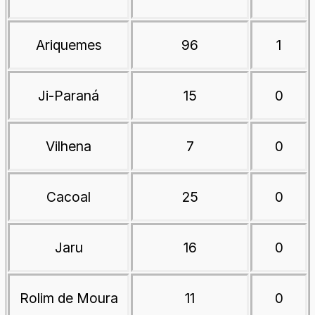
Ariquemes
96
1
Ji-Paraná
15
0
Vilhena
7
0
Cacoal
25
0
Jaru
16
0
Rolim de Moura
11
0