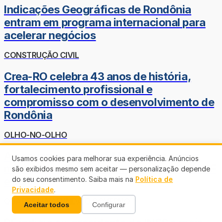
Indicações Geográficas de Rondônia
entram em programa internacional para
acelerar negócios
CONSTRUÇÃO CIVIL
Crea-RO celebra 43 anos de história,
fortalecimento profissional e
compromisso com o desenvolvimento de
Rondônia
OLHO-NO-OLHO
A conversa de André Mendonça com o
Usamos cookies para melhorar sua experiência. Anúncios
ministro da Justiça sobre o trabalho da PF
são exibidos mesmo sem aceitar — personalização depende
e Lulinha
do seu consentimento. Saiba mais na
Política de
Privacidade
.
QUADRILHA AFUNDA O GOVERNO
Aceitar todos
Configurar