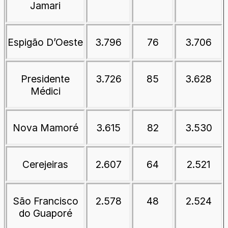
Jamari
Espigão D’Oeste
3.796
76
3.706
Presidente
3.726
85
3.628
Médici
Nova Mamoré
3.615
82
3.530
Cerejeiras
2.607
64
2.521
São Francisco
2.578
48
2.524
do Guaporé