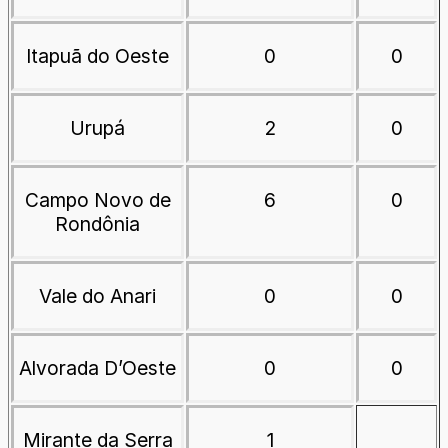
Itapuã do Oeste
0
0
Urupá
2
0
Campo Novo de
6
0
Rondônia
Vale do Anari
0
0
Alvorada D’Oeste
0
0
Mirante da Serra
1