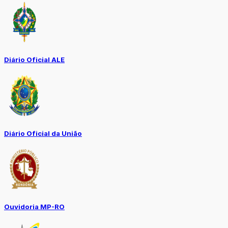
Diário Oficial ALE
Diário Oficial da União
Ouvidoria MP-RO