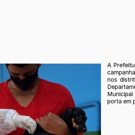
A Prefeitu
campanha 
nos distr
Departam
Municipa
porta em p