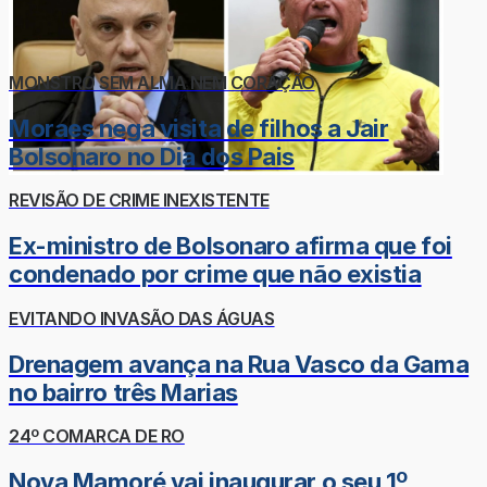
MONSTRO SEM ALMA NEM CORAÇÃO
Moraes nega visita de filhos a Jair
Bolsonaro no Dia dos Pais
REVISÃO DE CRIME INEXISTENTE
Ex-ministro de Bolsonaro afirma que foi
condenado por crime que não existia
EVITANDO INVASÃO DAS ÁGUAS
Drenagem avança na Rua Vasco da Gama
no bairro três Marias
24º COMARCA DE RO
Nova Mamoré vai inaugurar o seu 1º