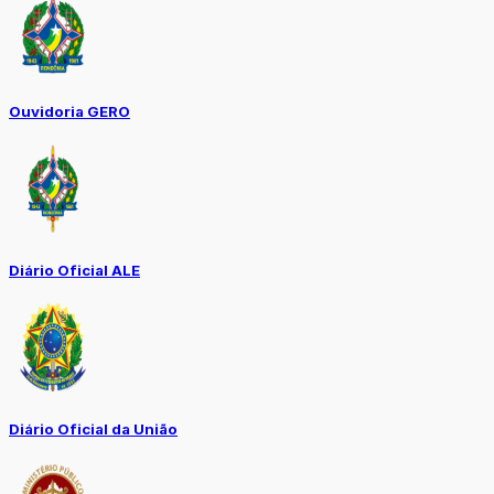
Ouvidoria GERO
Diário Oficial ALE
Diário Oficial da União