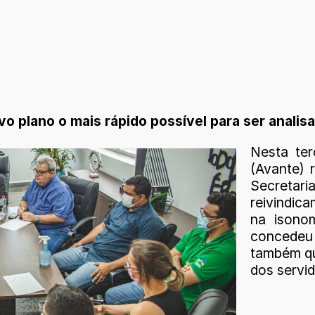
vo plano o mais rápido possível para ser anali
Nesta ter
(Avante) 
Secretar
reivindic
na isono
concedeu 
também qu
dos servi