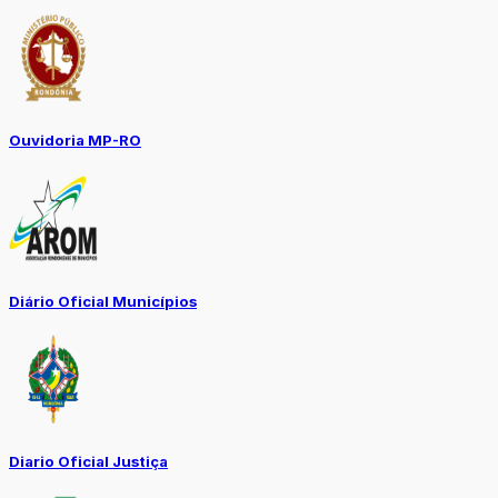
Ouvidoria MP-RO
Diário Oficial Municípios
Diario Oficial Justiça