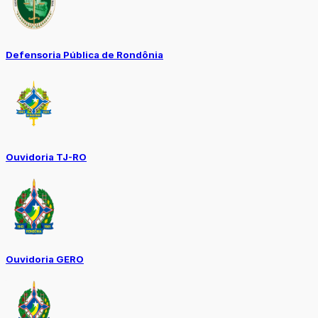
Defensoria Pública de Rondônia
Ouvidoria TJ-RO
Ouvidoria GERO