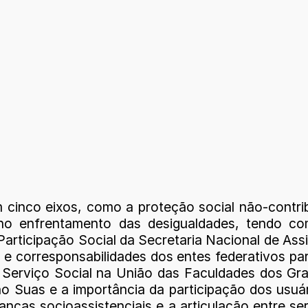
cinco eixos, como a proteção social não-contri
s no enfrentamento das desigualdades, tendo c
articipação Social da Secretaria Nacional de As
corresponsabilidades dos entes federativos para
Serviço Social na União das Faculdades dos Gr
l no Suas e a importância da participação dos us
anças socioassistenciais e a articulação entre se