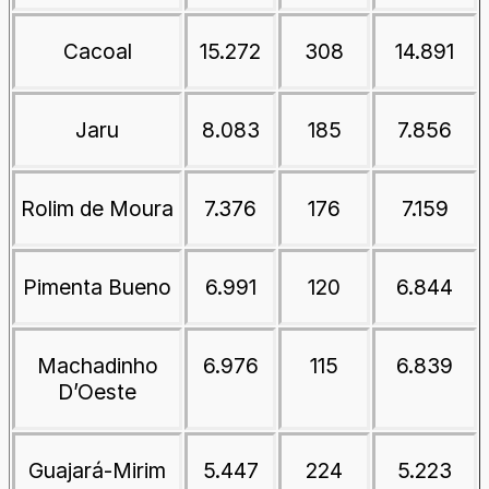
Cacoal
15.272
308
14.891
Jaru
8.083
185
7.856
Rolim de Moura
7.376
176
7.159
Pimenta Bueno
6.991
120
6.844
Machadinho
6.976
115
6.839
D’Oeste
Guajará-Mirim
5.447
224
5.223