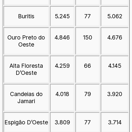
Buritis
5.245
77
5.062
Ouro Preto do
4.846
150
4.676
Oeste
Alta Floresta
4.259
66
4.145
D’Oeste
Candeias do
4.018
79
3.920
Jamari
Espigão D’Oeste
3.809
77
3.714