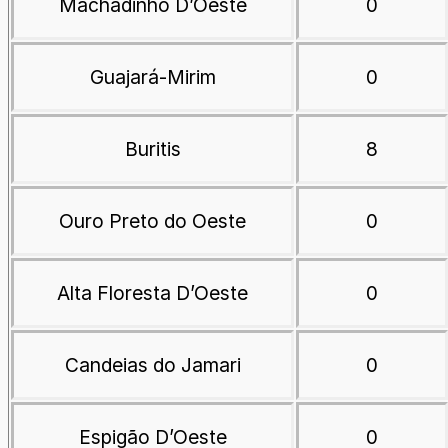
Machadinho D’Oeste
0
Guajará-Mirim
0
Buritis
8
Ouro Preto do Oeste
0
Alta Floresta D’Oeste
0
Candeias do Jamari
0
Espigão D’Oeste
0