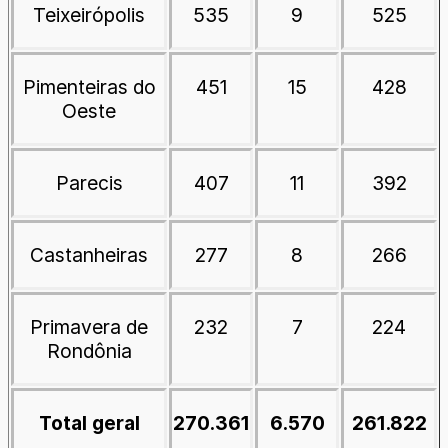
Teixeirópolis
535
9
525
Pimenteiras do
451
15
428
Oeste
Parecis
407
11
392
Castanheiras
277
8
266
Primavera de
232
7
224
Rondônia
Total geral
270.361
6.570
261.822