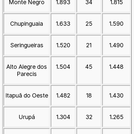
Monte Negro
1.893
34
1.815
Chupinguaia
1.633
25
1.590
Seringueiras
1.520
21
1.490
Alto Alegre dos
1.504
45
1.448
Parecis
Itapuã do Oeste
1.482
18
1.430
Urupá
1.304
32
1.265