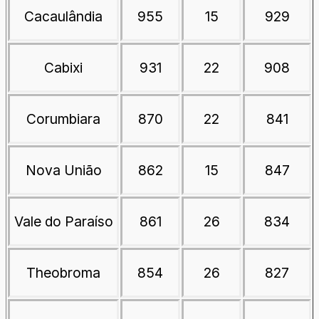
Cacaulândia
955
15
929
Cabixi
931
22
908
Corumbiara
870
22
841
Nova União
862
15
847
Vale do Paraíso
861
26
834
Theobroma
854
26
827