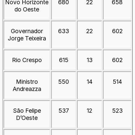
Novo Horizonte
680
22
658
do Oeste
Governador
633
22
602
Jorge Teixeira
Rio Crespo
615
13
602
Ministro
550
14
514
Andreazza
São Felipe
537
12
523
D’Oeste