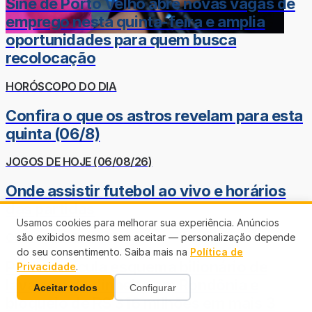
Sine de Porto Velho abre novas vagas de
emprego nesta quinta-feira e amplia
oportunidades para quem busca
recolocação
HORÓSCOPO DO DIA
Confira o que os astros revelam para esta
quinta (06/8)
JOGOS DE HOJE (06/08/26)
Onde assistir futebol ao vivo e horários
das partidas
Usamos cookies para melhorar sua experiência. Anúncios
OPERAÇÃO HERITAGE
são exibidos mesmo sem aceitar — personalização depende
do seu consentimento. Saiba mais na
Política de
PF desarticula esquema bilionário de
Privacidade
.
lavagem de dinheiro em Rondônia e
Aceitar todos
Configurar
bloqueio de R$ 316 milhões em mais 3