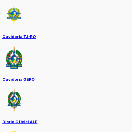
Ouvidoria TJ-RO
Ouvidoria GERO
Diário Oficial ALE