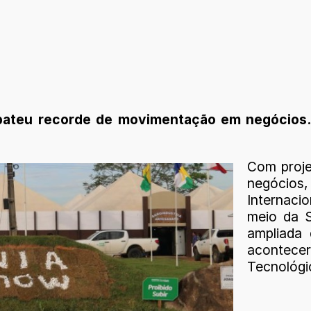
 bateu recorde de movimentação em negócios
Com proj
negócio
Internacio
meio da S
ampliada 
acontec
Tecnológi