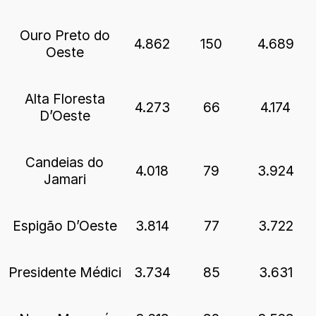
Ouro Preto do
4.862
150
4.689
Oeste
Alta Floresta
4.273
66
4.174
D’Oeste
Candeias do
4.018
79
3.924
Jamari
Espigão D’Oeste
3.814
77
3.722
Presidente Médici
3.734
85
3.631