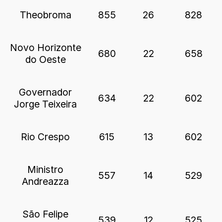
Theobroma
855
26
828
Novo Horizonte
680
22
658
do Oeste
Governador
634
22
602
Jorge Teixeira
Rio Crespo
615
13
602
Ministro
557
14
529
Andreazza
São Felipe
539
12
525