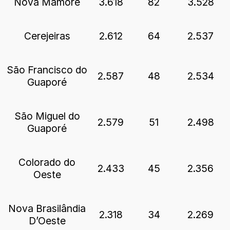
Nova Mamoré
3.618
82
3.528
Cerejeiras
2.612
64
2.537
São Francisco do
2.587
48
2.534
Guaporé
São Miguel do
2.579
51
2.498
Guaporé
Colorado do
2.433
45
2.356
Oeste
Nova Brasilândia
2.318
34
2.269
D’Oeste