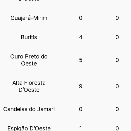
Guajará-Mirim
0
0
Buritis
4
0
Ouro Preto do
5
0
Oeste
Alta Floresta
9
0
D’Oeste
Candeias do Jamari
0
0
Espigão D’Oeste
1
0