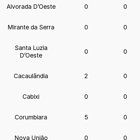
Alvorada D’Oeste
0
0
Mirante da Serra
0
0
Santa Luzia
0
0
D’Oeste
Cacaulândia
2
0
Cabixi
0
0
Corumbiara
5
0
Nova União
0
0