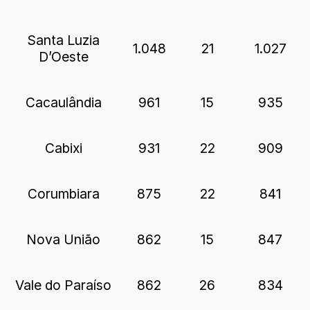
Santa Luzia
1.048
21
1.027
D’Oeste
Cacaulândia
961
15
935
Cabixi
931
22
909
Corumbiara
875
22
841
Nova União
862
15
847
Vale do Paraíso
862
26
834