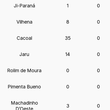
Ji-Paraná
1
0
Vilhena
8
0
Cacoal
35
0
Jaru
14
0
Rolim de Moura
0
0
Pimenta Bueno
0
0
Machadinho
3
0
D’Oeste