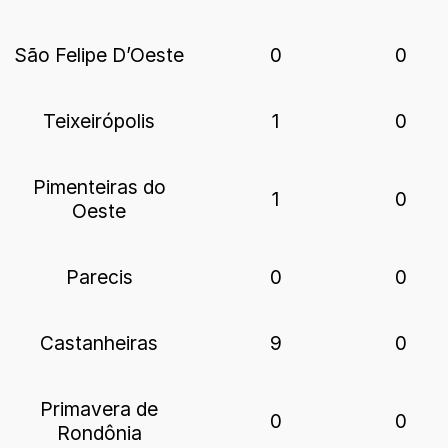
São Felipe D’Oeste
0
0
Teixeirópolis
1
0
Pimenteiras do
1
0
Oeste
Parecis
0
0
Castanheiras
9
0
Primavera de
0
0
Rondônia