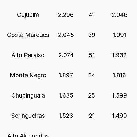
Cujubim
2.206
41
2.046
Costa Marques
2.045
39
1.991
Alto Paraíso
2.074
51
1.932
Monte Negro
1.897
34
1.816
Chupinguaia
1.635
25
1.599
Seringueiras
1.523
21
1.490
Alto Alegre dos