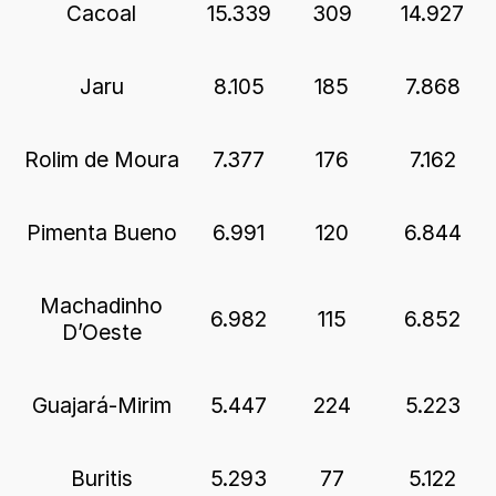
Cacoal
15.339
309
14.927
Jaru
8.105
185
7.868
Rolim de Moura
7.377
176
7.162
Pimenta Bueno
6.991
120
6.844
Machadinho
6.982
115
6.852
D’Oeste
Guajará-Mirim
5.447
224
5.223
Buritis
5.293
77
5.122