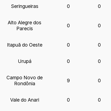
Seringueiras
0
0
Alto Alegre dos
0
0
Parecis
Itapuã do Oeste
0
0
Urupá
0
0
Campo Novo de
9
0
Rondônia
Vale do Anari
0
0