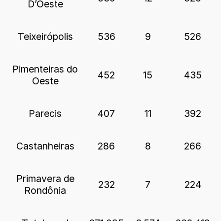
D’Oeste
Teixeirópolis
536
9
526
Pimenteiras do
452
15
435
Oeste
Parecis
407
11
392
Castanheiras
286
8
266
Primavera de
232
7
224
Rondônia