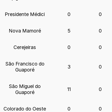
Presidente Médici
0
0
Nova Mamoré
5
0
Cerejeiras
0
0
São Francisco do
3
0
Guaporé
São Miguel do
11
0
Guaporé
Colorado do Oeste
0
0