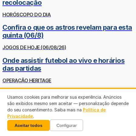
recolocação
HORÓSCOPO DO DIA
Confira o que os astros revelam para esta
quinta (06/8)
JOGOS DE HOJE (06/08/26)
Onde assistir futebol ao vivo e horários
das partidas
OPERAÇÃO HERITAGE
PF desarticula esquema bilionário de
Usamos cookies para melhorar sua experiência. Anúncios
lavagem de dinheiro em Rondônia e
são exibidos mesmo sem aceitar — personalização depende
bloqueio de R$ 316 milhões em mais 3
do seu consentimento. Saiba mais na
Política de
estados
Privacidade
.
Aceitar todos
Configurar
CONVOCAÇÃO