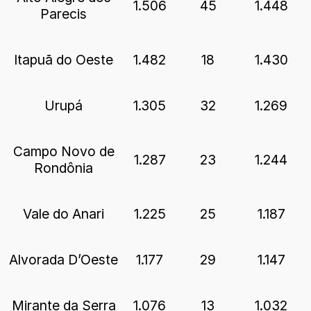
1.506
45
1.448
Parecis
Itapuã do Oeste
1.482
18
1.430
Urupá
1.305
32
1.269
Campo Novo de
1.287
23
1.244
Rondônia
Vale do Anari
1.225
25
1.187
Alvorada D’Oeste
1.177
29
1.147
Mirante da Serra
1.076
13
1.032