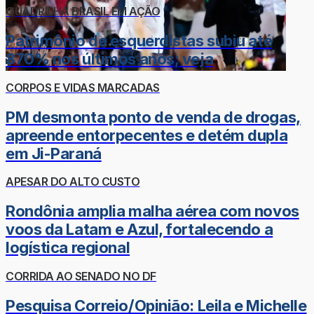
QUADRILHA BRASIL EM AÇÃO
Patrimônio de esquerdistas subiu até
870% nos últimos anos; veja
CORPOS E VIDAS MARCADAS
PM desmonta ponto de venda de drogas,
apreende entorpecentes e detém dupla
em Ji-Paraná
APESAR DO ALTO CUSTO
Rondônia amplia malha aérea com novos
voos da Latam e Azul, fortalecendo a
logística regional
CORRIDA AO SENADO NO DF
Pesquisa Correio/Opinião: Leila e Michelle