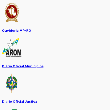
Ouvidoria MP-RO
Diário Oficial Municípios
Diario Oficial Justiça