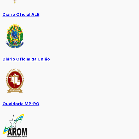
Diário Oficial ALE
Diário Oficial da União
Ouvidoria MP-RO