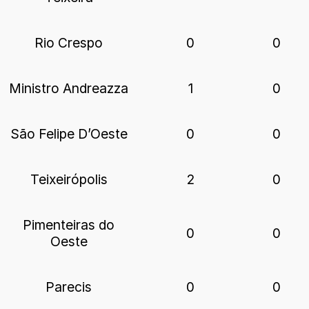
Rio Crespo
0
0
Ministro Andreazza
1
0
São Felipe D’Oeste
0
0
Teixeirópolis
2
0
Pimenteiras do
0
0
Oeste
Parecis
0
0