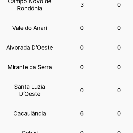
Campo Novo de
3
0
Rondônia
Vale do Anari
0
0
Alvorada D’Oeste
0
0
Mirante da Serra
0
0
Santa Luzia
0
0
D’Oeste
Cacaulândia
6
0