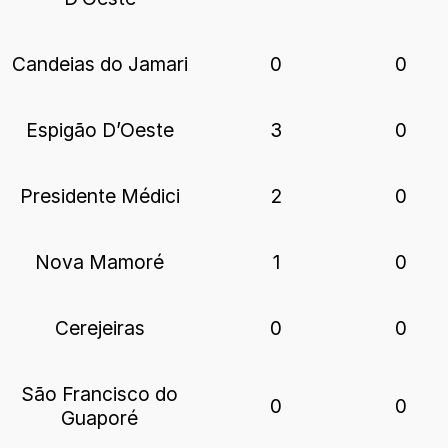
Candeias do Jamari
0
0
Espigão D’Oeste
3
0
Presidente Médici
2
0
Nova Mamoré
1
0
Cerejeiras
0
0
São Francisco do
0
0
Guaporé