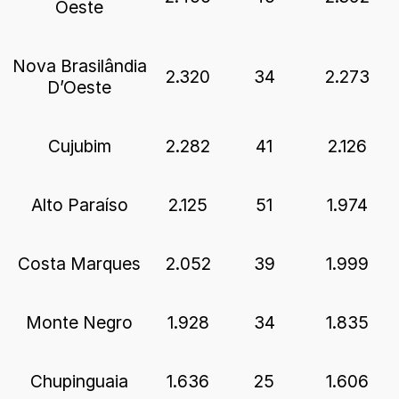
Oeste
Nova Brasilândia
2.320
34
2.273
D’Oeste
Cujubim
2.282
41
2.126
Alto Paraíso
2.125
51
1.974
Costa Marques
2.052
39
1.999
Monte Negro
1.928
34
1.835
Chupinguaia
1.636
25
1.606