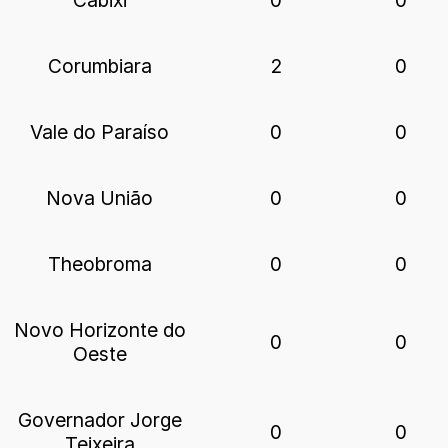
Cabixi
0
0
Corumbiara
2
0
Vale do Paraíso
0
0
Nova União
0
0
Theobroma
0
0
Novo Horizonte do
0
0
Oeste
Governador Jorge
0
0
Teixeira