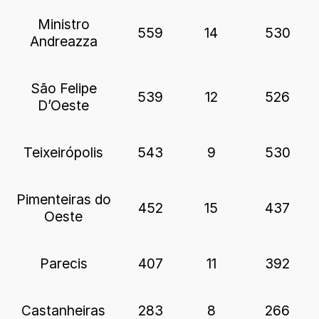
Ministro
559
14
530
Andreazza
São Felipe
539
12
526
D’Oeste
Teixeirópolis
543
9
530
Pimenteiras do
452
15
437
Oeste
Parecis
407
11
392
Castanheiras
283
8
266