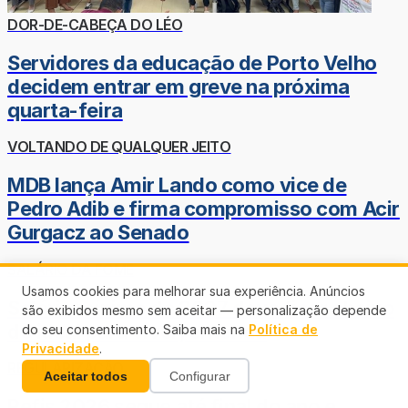
DOR-DE-CABEÇA DO LÉO
Servidores da educação de Porto Velho
decidem entrar em greve na próxima
quarta-feira
VOLTANDO DE QUALQUER JEITO
MDB lança Amir Lando como vice de
Pedro Adib e firma compromisso com Acir
Gurgacz ao Senado
SALÁRIO DA FOME
Usamos cookies para melhorar sua experiência. Anúncios
Salário mínimo de 2027 deve ficar abaixo
são exibidos mesmo sem aceitar — personalização depende
do ideal para viver; entenda
do seu consentimento. Saiba mais na
Política de
Privacidade
.
REGULARIZAÇÃO
Aceitar todos
Configurar
Refis 2026 segue até final do ano e