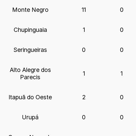
Monte Negro
11
0
Chupinguaia
1
0
Seringueiras
0
0
Alto Alegre dos
1
1
Parecis
Itapuã do Oeste
2
0
Urupá
0
0