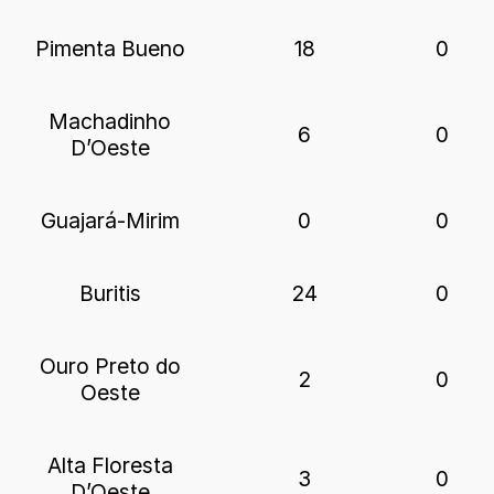
Pimenta Bueno
18
0
Machadinho
6
0
D’Oeste
Guajará-Mirim
0
0
Buritis
24
0
Ouro Preto do
2
0
Oeste
Alta Floresta
3
0
D’Oeste