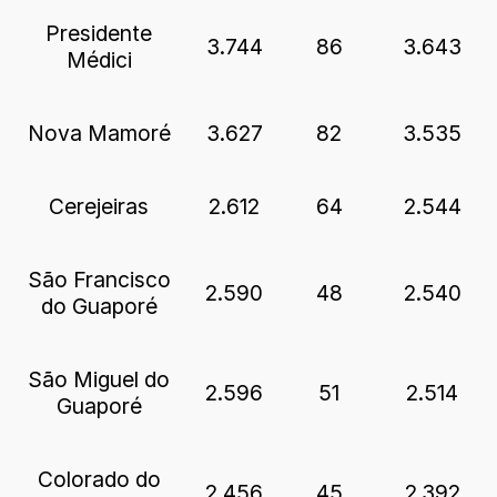
Presidente
3.744
86
3.643
Médici
Nova Mamoré
3.627
82
3.535
Cerejeiras
2.612
64
2.544
São Francisco
2.590
48
2.540
do Guaporé
São Miguel do
2.596
51
2.514
Guaporé
Colorado do
2.456
45
2.392