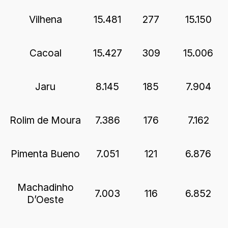
Vilhena
15.481
277
15.150
Cacoal
15.427
309
15.006
Jaru
8.145
185
7.904
Rolim de Moura
7.386
176
7.162
Pimenta Bueno
7.051
121
6.876
Machadinho
7.003
116
6.852
D’Oeste