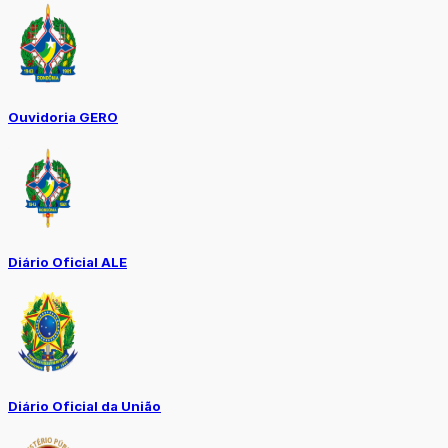
Ouvidoria GERO
Diário Oficial ALE
Diário Oficial da União