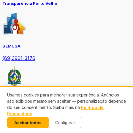
Transparência Porto Velho
SEMUSA
(69)3901-3176
Usamos cookies para melhorar sua experiência. Anúncios
Diário Oficial TCE-RO
são exibidos mesmo sem aceitar — personalização depende
do seu consentimento. Saiba mais na
Política de
Privacidade
.
Aceitar todos
Configurar